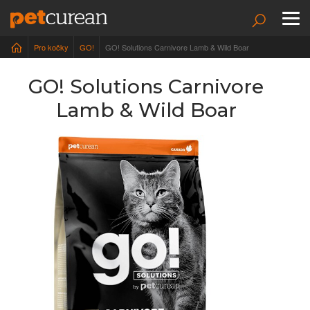
To
nav
Pro kočky
GO!
GO! Solutions Carnivore Lamb & Wild Boar
GO! Solutions Carnivore
Lamb & Wild Boar