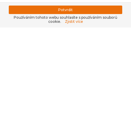
Potvrdit
Používáním tohoto webu souhlasíte s používáním souborů
cookie.
Zjistit více
Kontaktujte nás, nakupte v
našem
e-shopu
nebo se
přihlaste do
B2B
.
+420 311 679 377
WWW.TOPKRMIVA.CZ
info@hpf.cz