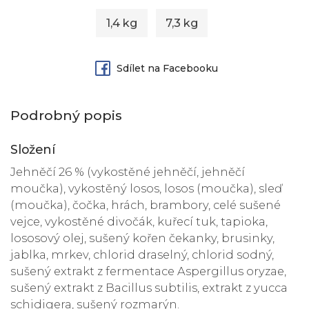
1,4 kg
7,3 kg
Sdílet na Facebooku
Podrobný popis
Složení
Jehněčí 26 % (vykostěné jehněčí, jehněčí
moučka), vykostěný losos, losos (moučka), sleď
(moučka), čočka, hrách, brambory, celé sušené
vejce, vykostěné divočák, kuřecí tuk, tapioka,
lososový olej, sušený kořen čekanky, brusinky,
jablka, mrkev, chlorid draselný, chlorid sodný,
sušený extrakt z fermentace Aspergillus oryzae,
sušený extrakt z Bacillus subtilis, extrakt z yucca
schidigera, sušený rozmarýn.