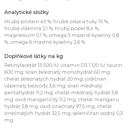
Analytické složky
Hrubý protein 43 %, hrubé oleje a tuky 15 %,
hrubá vláknina 2,1 %, hrubý popel 8,4 %,
magnesium 0,1 %, omega 3 mastné kyseliny 0,8
%, omega 6 mastné kyseliny 2,6 %.
Doplňkové látky na kg
Retinylacetát 13 500 IU; vitamin D3 1 120 IU; taurin
600 mg; síran železnatý monohydrát 60 mg;
chelát železnatých hydrát 20 mg; jodičnan
vápenatý bezvodý 3,6 mg; síran měďnatý
pentahydrát 11,2 mg; chelát měďnatý hydrát 3,8
mg; oxid manganičitý 11,2 mg; chelát manganu
hydrát 3,8 mg; oxid zinečnatý 97,5 mg; chelát
zinečnatých hydrát 32,5 mg; seleničitan sodný 0,3
mg.