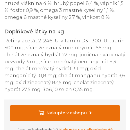
hrubá vláknina 4 %, hrubý popel 8,4 %, vápník 1,5
%, fosfor 0,9 %, omega 3 mastné kyseliny 1,1 %,
omega 6 mastné kyseliny 2,7 %, vlhkost 8 %.
Doplňkové látky na kg
Retinylacetát 21,246 IU; vitamin D3 1 300 IU; taurin
500 mg; síran železnatý monohydrát 66 mg;
chelát železnatý hydrát 22 mg; jodičnan vápenatý
bezvodý 3 mg; síran měďnatý pentahydrát 9,3
mg; chelát měďnatý hydrát 3,1 mg; oxid
manganičitý 10,8 mg; chelát manganu hydrát 3,6
mg; oxid zinečnatý 82,5 mg; chelát zinečnatý
hydrát 27,5 mg; 3b8,10 selen 0,35 mg.
Nakupte v eshopu
Jste velkobchodník?
Nakupte ve velkoobchodě