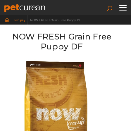
To
nav
Pro psy
NOW FRESH Grain Free Puppy DF
NOW FRESH Grain Free
Puppy DF