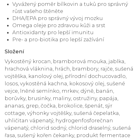
Vyvážený poměr bílkovin a tuků pro správný
růst vašeho štěněte
DHA/EPA pro správný vývoj mozku
Omega oleje pro zdravou kůži a srst
Antioxidanty pro lepší imunitu
Pre- a pro-biotika pro lepší zažívání
Složení
Vykostěný krocan, bramborová mouka, jablka,
hrachová vláknina, hrách, brambory, rajče, sušená
vojtěška, kanolový olej, přírodní dochucovadlo,
losos, vykostěná kachna, kokosový olej, sušené
vejce, lněné semínko, mrkev, dýně, banán,
borůvky, brusinky, maliny, ostružiny, papája,
ananas, grep, čočka, brokolice, špenát, sýr
cottage, výhonky vojtěšky, sušená čepelatka,
uhličitan vápenatý, hydrogenfosforečnan
vápenatý, chlorid sodný, chlorid draselný, sušená
řasa, sušený kořen čekanky, produkt fermentace