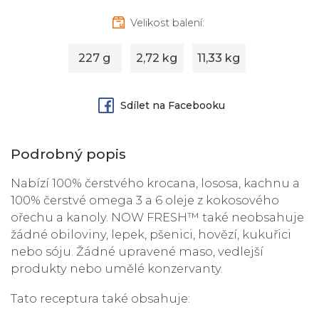
Velikost balení:
227 g
2,72 kg
11,33 kg
Sdílet na Facebooku
Podrobný popis
Nabízí 100% čerstvého krocana, lososa, kachnu a
100% čerstvé omega 3 a 6 oleje z kokosového
ořechu a kanoly. NOW FRESH™ také neobsahuje
žádné obiloviny, lepek, pšenici, hovězí, kukuřici
nebo sóju. Žádné upravené maso, vedlejší
produkty nebo umělé konzervanty.
Tato receptura také obsahuje: