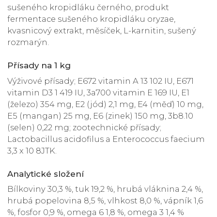
sušeného kropidláku černého, produkt
fermentace sušeného kropidláku oryzae,
kvasnicový extrakt, měsíček, L-karnitin, sušený
rozmarýn.
Přísady na 1 kg
Výživové přísady; E672 vitamin A 13 102 IU, E671
vitamin D3 1 419 IU, 3a700 vitamin E 169 IU, E1
(železo) 354 mg, E2 (jód) 2,1 mg, E4 (měď) 10 mg,
E5 (mangan) 25 mg, E6 (zinek) 150 mg, 3b8.10
(selen) 0,22 mg; zootechnické přísady;
Lactobacillus acidofilus a Enterococcus faecium
3,3 x 10 8JTK.
Analytické složení
Bílkoviny 30,3 %, tuk 19,2 %, hrubá vláknina 2,4 %,
hrubá popelovina 8,5 %, vlhkost 8,0 %, vápník 1,6
%, fosfor 0,9 %, omega 6 1,8 %, omega 3 1,4 %