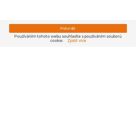
Potvrdit
Používáním tohoto webu souhlasíte s používáním souborů
cookie.
Zjistit více
Kontaktujte nás, nakupte v
našem
e-shopu
nebo se
přihlaste do
B2B
.
+420 311 679 377
WWW.TOPKRMIVA.CZ
info@hpf.cz